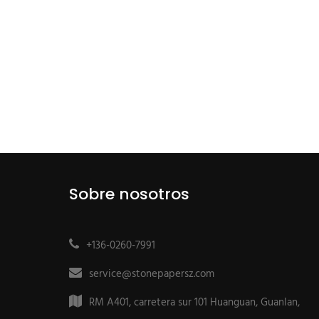
Sobre nosotros
+136-0260-7991
service@stonepapersz.com
RM A401, carretera sur 101 Huanguan, Guanlan,