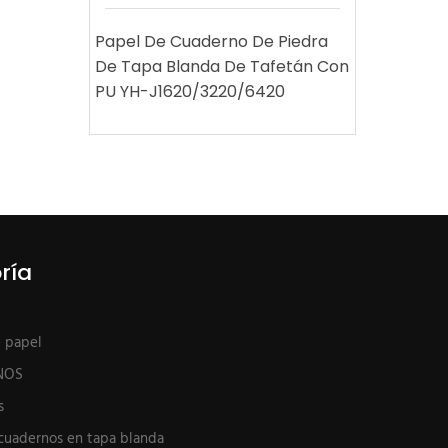
Papel De Cuaderno De Piedra
De Tapa Blanda De Tafetán Con
PU YH-J1620/3220/6420
ría
e papel
NOS
s
cuadernos en tapa blanda