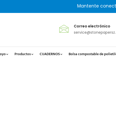
Mantente conect
Correo electrónico
service@stonepapersz
oyo
Productos
CUADERNOS
Bolsa compostable de polieti