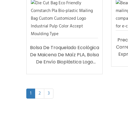
Prec
Corre
Bolsa De Troquelado Ecológica
Expr
De Maicena De Maíz PLA, Bolsa
Enví
De Envío Bioplástica Logo
Personalizado Personalizado
Color De Pulpa Industrial
Aceptar Tipo De Moldura
1
2
3