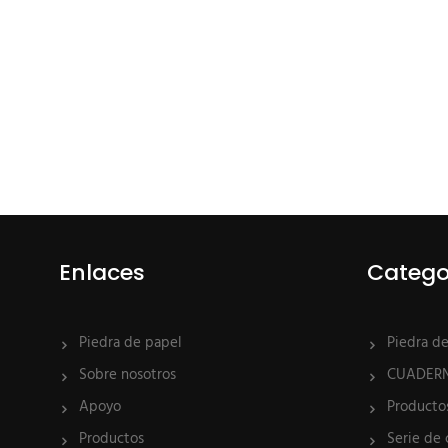
Enlaces
Catego
Piedra de papel
Piedra d
Sobre nosotros
CUADER
Apoyo
Producto
Productos
Serie de 