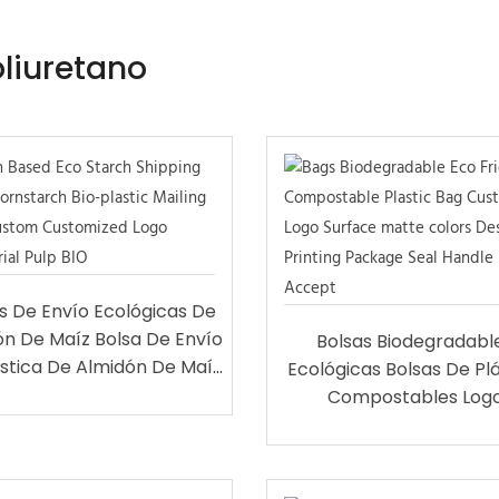
liuretano
s De Envío Ecológicas De
ón De Maíz Bolsa De Envío
Bolsas Biodegradabl
ástica De Almidón De Maíz
Ecológicas Bolsas De Pl
Logo Personalizado
Compostables Log
sonalizado BIO De Pulpa
Personalizado Superfi
Industrial
Colores Mate Diseño Imp
Empaque Sello Asa Ace