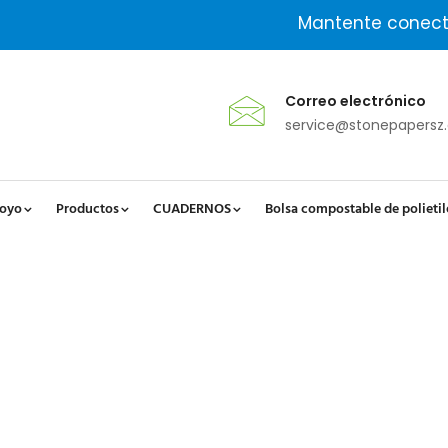
Mantente conect
Correo electrónico
service@stonepapersz
oyo
Productos
CUADERNOS
Bolsa compostable de polieti
Poliuretano