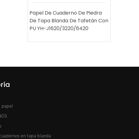
Papel De Cuaderno De Piedra
De Tapa Blanda De Tafetán Con
PU YH-J1620/3220/6420
ría
e papel
NOS
s
cuadernos en tapa blanda