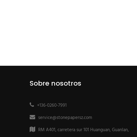
Sobre nosotros
+136-0260-7991
service@stonepapersz.com
RM A401, carretera sur 101 Huanguan, Guanlan,