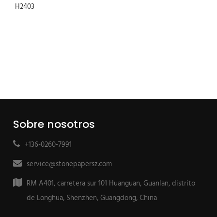
Sobre nosotros
+136-0260-7991
service@stonepapersz.com
RM A401, carretera sur 101 Huanguan, Guanlan, distrito
de Longhua, Shenzhen, Guangdong, China