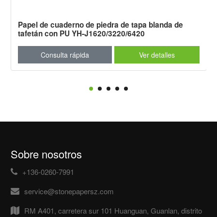
Papel de cuaderno de piedra de tapa blanda de
tafetán con PU YH-J1620/3220/6420
Consulta rápida
Ver detalles
Sobre nosotros
+136-0260-7991
service@stonepapersz.com
RM A401, carretera sur 101 Huanguan, Guanlan, distrito