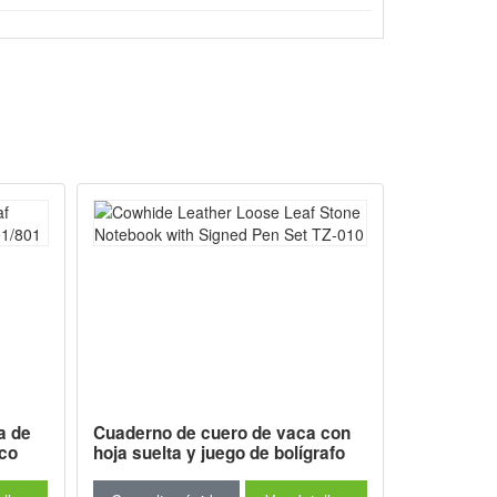
a de
Cuaderno de cuero de vaca con
Cuaderno 
ico
hoja suelta y juego de bolígrafo
Cuero de P
TZ-010
Juego de B
008