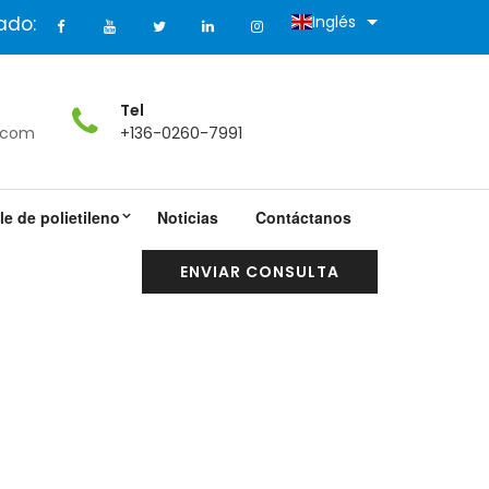
ado:
Inglés
Tel
.com
+136-0260-7991
e de polietileno
Noticias
Contáctanos
ENVIAR CONSULTA
De Bolígrafos Firmados