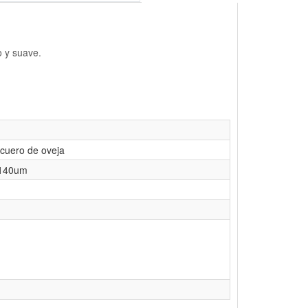
o y suave.
 cuero de oveja
D140um