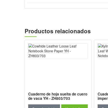
Productos relacionados
de de
Cuaderno de hoja suelta de cuero
Cuade
ylin con
de vaca YH - ZH803/703
imper
mado TZ-
piel d
ZH70