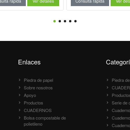
ulta rápida
Ver detalles
Consulta rápida
Ver det
Enlaces
Categor
Piedra de papel
Piedra de
Sobre nosotros
CUADE
Apoyo
Producto
Productos
Serie de 
CUADERNOS
Cuaderno
Bolsa compostable de
Cuaderno 
polietileno
Cuaderno d