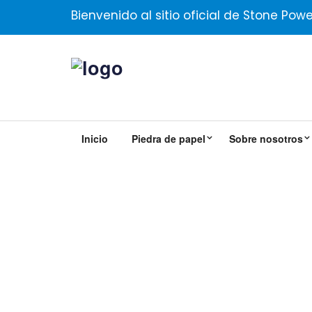
Bienvenido al sitio oficial de Stone Powe
Inicio
Piedra de papel
Sobre nosotros
Blocs De Notas Pequeños
TZ-009