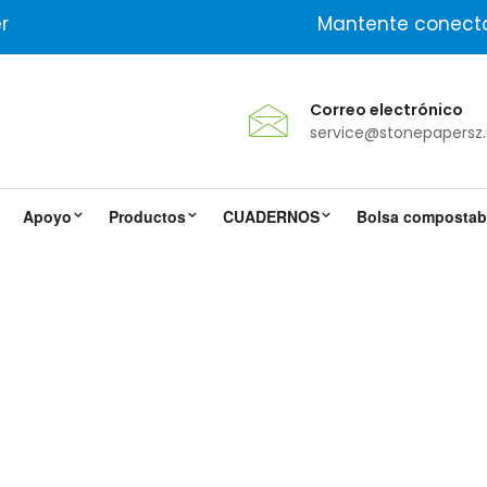
r
Mantente conect
Correo electrónico
service@stonepapersz
Apoyo
Productos
CUADERNOS
Bolsa compostabl
 De Papel De Piedra Con Juego 