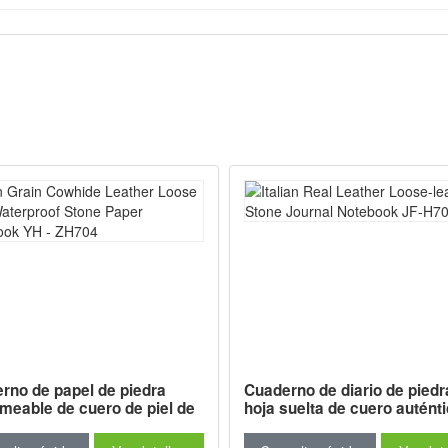
rno de papel de piedra
Cuaderno de diario de piedr
meable de cuero de piel de
hoja suelta de cuero autént
e grano Kylin Grain YH -
italiano JF-H701/801
4